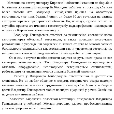
Механик по автотранспорту Кировской областной станции по борьбе с
болезнями животных Владимир Байбородов работает в госветслужбе уже
более восьми лет. Владимир Геннадьевич пришел на областную
ветстанцию, уже имея большой опыт: он более 30 лет трудился на разных
автотранспортных предприятиях области. Но, пожалуй, судьба все же не
случайно привела его именно в госветслужбу, ведь профессию инженера он
получил в Кировском сельхозинституте.
Владимир Геннадьевич отвечает за техническое состояние всего
автотранспорта областной ветстанции, а также проводит инструктаж
работающих в учреждении водителей. И значит, от него во многом зависит
безопасность специалистов как ветстанции так и управления ветеринарии,
которые выезжают по городу или области на служебном транспорте.
Он и сам в случае необходимости садится за руль, имея права на все
категории автотранспорта. Так, Владимиру Геннадьевичу приходилось
отвозить оборудование, необходимое ветеринарным специалистам,
работающим на ликвидации очагов опасных болезней животных.
Работа у Владимира Байбородова ответственная и достаточно
хлопотная. Но он любит общение с людьми, говорит, что всегда находит
взаимопонимание со всеми сотрудниками госветслужбы. А вот в свободное
время Владимир Геннадьевич любит посидеть с удочкой у речки. Особенно
по душе ему зимняя рыбалка.
Коллектив Кировской областной ветстанции поздравляет Владимира
Геннадьевича с юбилеем! Желаем хороших уловов, профессиональных
успехов, здоровья и благополучия!